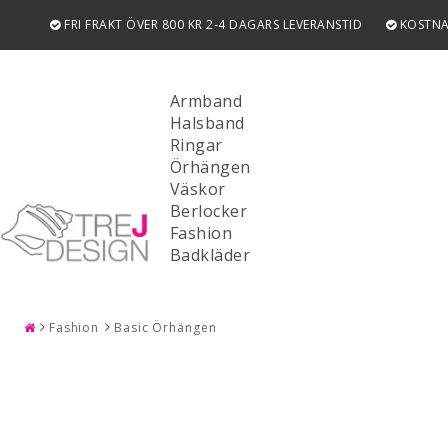
FRI FRAKT ÖVER 800 KR 2-4 DAGARS LEVERANSTID
KOSTNA
Armband
Halsband
Ringar
Örhängen
Väskor
Berlocker
Fashion
SÖK
Badkläder
Fashion
Basic Örhängen