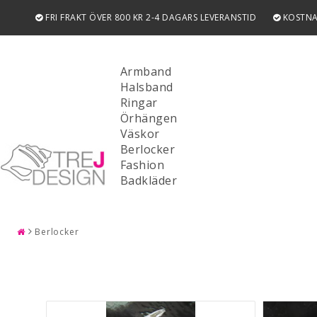
FRI FRAKT ÖVER 800 KR 2-4 DAGARS LEVERANSTID
KOSTNA
Armband
Halsband
Ringar
Örhängen
Väskor
Berlocker
Fashion
SÖK
Badkläder
Berlocker