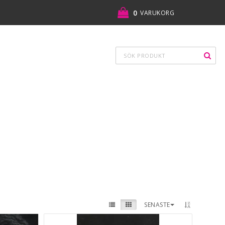
0
VARUKORG
DIN VARUKORG ÄR TOM
SENASTE