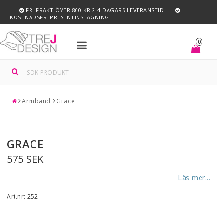
FRI FRAKT ÖVER 800 KR 2-4 DAGARS LEVERANSTID
KOSTNADSFRI PRESENTINSLAGNING
Toggle
0
navigation
Armband
Grace
GRACE
575 SEK
Läs mer...
Art.nr: 252