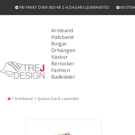
FRI FRAKT ÖVER 800 KR 2-4 DAGARS LEVERANSTID
KOSTNA
Armband
Halsband
Ringar
Örhängen
Väskor
Berlocker
Fashion
SÖK
Badkläder
Armband
Queen Dark Lavendel