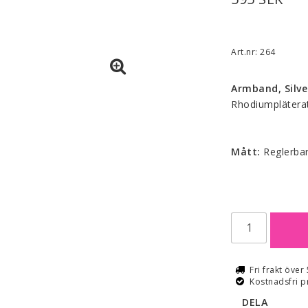
Art.nr: 264
Armband, Silve
Rhodiumpläterat 
Mått:
 Reglerba
Fri frakt över
Kostnadsfri p
DELA