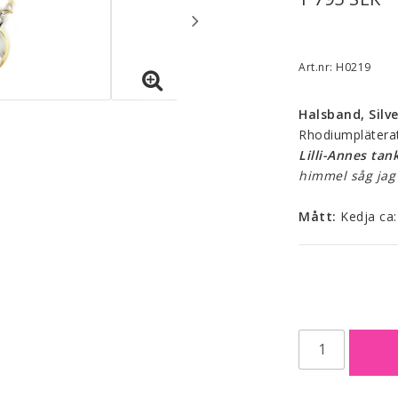
Art.nr: H0219
Halsband, Silve
Rhodiumpläterat 
Lilli-Annes tan
himmel såg jag
Mått:
 Kedja c