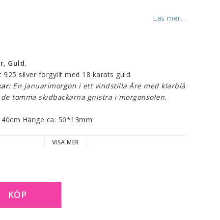
Läs mer...
r, Guld.
925 silver förgyllt med 18 karats guld. 
kar:
 En januarimorgon i ett vindstilla Åre med klarblå 
 de tomma skidbackarna gnistra i morgonsolen. 
a: 40cm Hänge ca: 50*13mm
VISA MER
KÖP