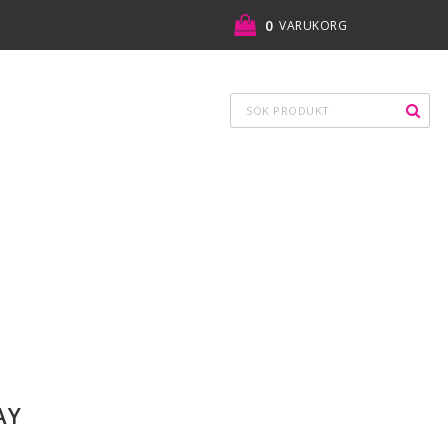
0
VARUKORG
DIN VARUKORG ÄR TOM
AY