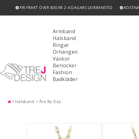
FRI FRAKT ÖVER 800 KR 2-4 DAGARS LEVERANSTID
KOSTNA
Armband
Halsband
Ringar
Örhängen
Väskor
Berlocker
Fashion
SÖK
Badkläder
Halsband
Åre By Day