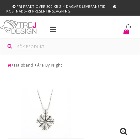
FRI FRAKT ÖVER 800 KR 2-4 DAGARS LEVERANSTID
KOSTNADSFRI PRESENTINSLAGNING
Toggle
0
navigation
Halsband
Åre By Night