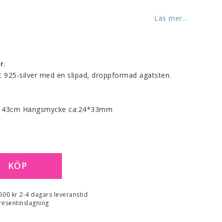
Läs mer...
r.
 925-silver med en slipad, droppformad agatsten.
a 43cm Hängsmycke ca:24*33mm
KÖP
 500 kr 2-4 dagars leveranstid
resentinslagning