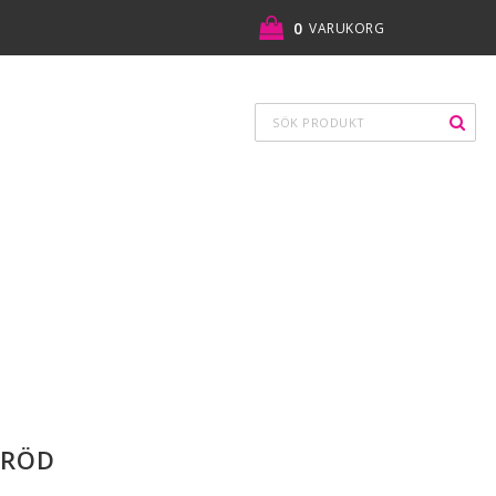
0
VARUKORG
 RÖD