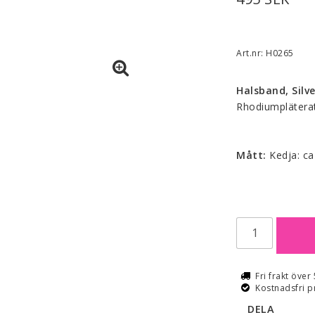
Art.nr: H0265
Halsband, Silve
Rhodiumpläterat
Mått: 
Kedja: c
Fri frakt över
Kostnadsfri p
DELA