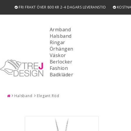
FRI FRAKT ÖVER 800 KR 2-4 DAGARS LEVERANSTID
KOSTNA
Armband
Halsband
Ringar
Örhängen
Väskor
Berlocker
Fashion
SÖK
Badkläder
Halsband
Elegant Röd