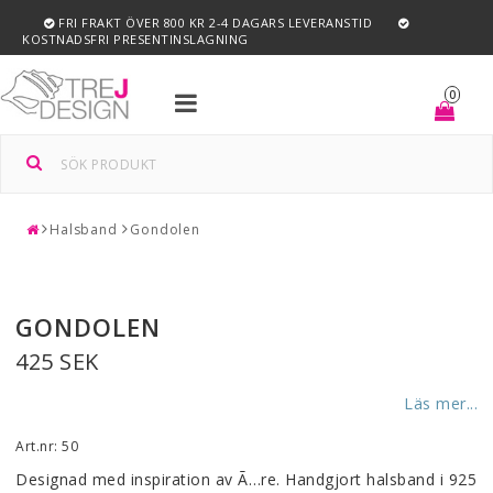
FRI FRAKT ÖVER 800 KR 2-4 DAGARS LEVERANSTID
KOSTNADSFRI PRESENTINSLAGNING
Toggle
0
navigation
Halsband
Gondolen
GONDOLEN
425 SEK
Läs mer...
Art.nr: 50
Designad med inspiration av Ã…re. Handgjort halsband i 925 