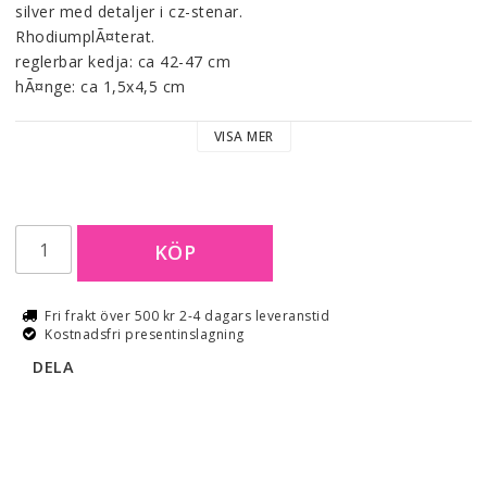
silver med detaljer i cz-stenar. 
RhodiumplÃ¤terat.
reglerbar kedja: ca 42-47 cm
hÃ¤nge: ca 1,5x4,5 cm
VISA MER
KÖP
Fri frakt över 500 kr 2-4 dagars leveranstid
Kostnadsfri presentinslagning
DELA