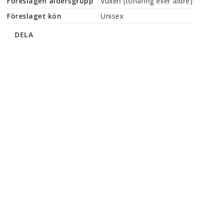
Föreslagen åldersgrupp
Vuxen (tonåring eller äldre)
Föreslaget kön
Unisex
DELA