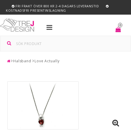
FRI FRAKT ÖVER 800 KR 2-4 DAGARS LEVERANSTID
KOSTNADSFRI PRESENTINSLAGNING
Toggle
0
navigation
Halsband
Love Actually