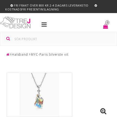
FRI FRAKT ÖVER 800 KR 2-4 DAGARS LEVERANSTID
KOSTNADSFRI PRESENTINSLAGNING
Toggle
0
navigation
Halsband
MYC-Paris Silverste vit