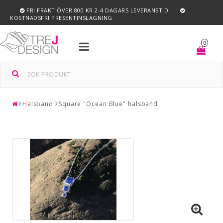
FRI FRAKT ÖVER 800 KR 2-4 DAGARS LEVERANSTID
KOSTNADSFRI PRESENTINSLAGNING
Toggle
0
navigation
Halsband
Square "Ocean Blue" halsband