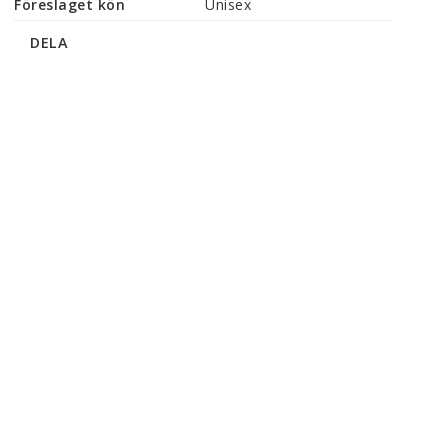
Föreslaget kön
Unisex
DELA