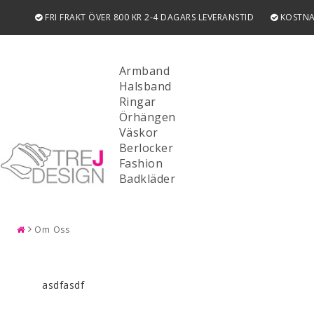
FRI FRAKT ÖVER 800 KR 2-4 DAGARS LEVERANSTID
KOSTNA
Armband
Halsband
Ringar
Örhängen
Väskor
Berlocker
Fashion
SÖK
Badkläder
Om Oss
asdfasdf