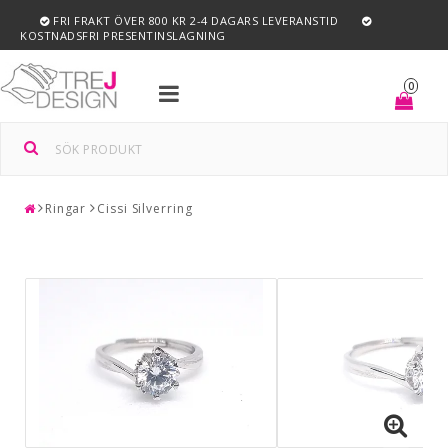
FRI FRAKT ÖVER 800 KR 2-4 DAGARS LEVERANSTID
KOSTNADSFRI PRESENTINSLAGNING
Toggle
0
navigation
Ringar
Cissi Silverring