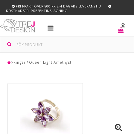
FRI FRAKT ÖVER 800 KR 2-4 DAGARS LEVERANSTID
KOSTNADSFRI PRESENTINSLAGNING
Toggle
0
navigation
Ringar
Queen Light Amethyst