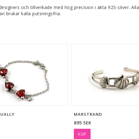
signers och tillverkade med hög precision i äkta 925-silver. Al
an brukar kalla putsningsfria.
TUALLY
MARSTRAND
895 SEK
KÖP