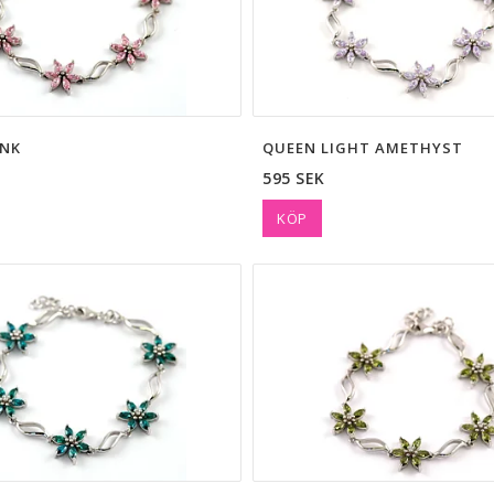
INK
QUEEN LIGHT AMETHYST
595 SEK
KÖP