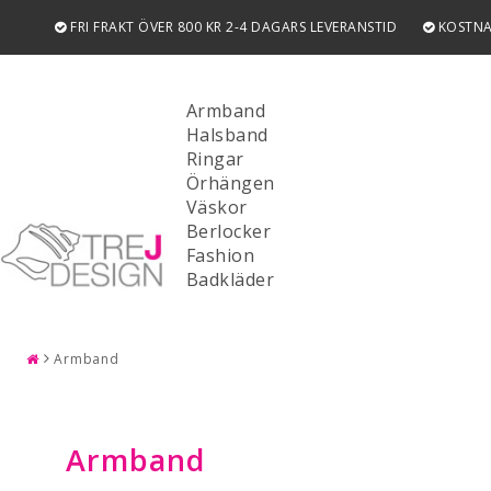
FRI FRAKT ÖVER 800 KR 2-4 DAGARS LEVERANSTID
KOSTNA
Armband
Halsband
Ringar
Örhängen
Väskor
Berlocker
Fashion
SÖK
Badkläder
Armband
Armband