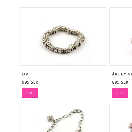
LIV
ÅRE BY N
995 SEK
895 SEK
KÖP
KÖP